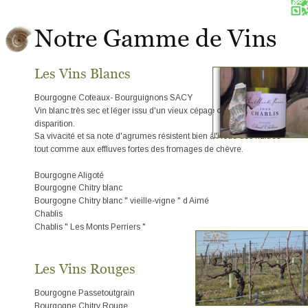
Notre Gamme de Vins
Les Vins Blancs
Bourgogne Coteaux- Bourguignons SACY
Vin blanc très sec et léger issu d'un vieux cépage original en voie de 
disparition.
Sa vivacité et sa note d'agrumes résistent bien à l'iode des huîtres 
tout comme aux effluves fortes des fromages de chèvre.
Bourgogne Aligoté
Bourgogne Chitry blanc
Bourgogne Chitry blanc " vieille-vigne " d Aimé
Chablis
Chablis " Les Monts Perriers "
Les Vins Rouges
Bourgogne Passetoutgrain
Bourgogne Chitry Rouge