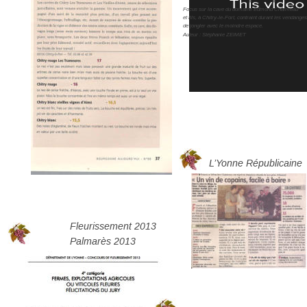
Focus sur la cave du domaine Edmond Chalmeau 
et fils, à Chitry-le-Fort, contraint durant les vendanges
de jongler avec le moindre espace.
Auteur : Stéphanie ZEIMET
L’Yonne Républicaine
Fleurissement 2013
Palmarès 2013