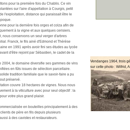
tons pour la première fois du Chablis. Ce vin 
lantées sur l'aire d'appellation à Courgis, petit 
e l'exploitation, distance qui paraissait être le 
époque.
ne pour la dernière fois orges et colza afin de 
uement à la vigne et aux quelques cerisiers.
, nous conservons un seul verger d'arbres 
ilial. Franck, le fils ainé d'Edmond et Thérèse 
maine en 1991 après avoir fini ses études au lycée 
vant d'être rejoint par Sébastien, le cadet de la 
Vendanges 1964, trois gén
me 2004, le domaine diversifie ses gammes de vins 
sur cette photo : Wilfrid,
fiées en fûts issues de sélection parcellaire.
solide tradition familiale que le savoir-faire a pu 
tout préservé.
oitation couvre 18 hectares de vignes. Nous nous 
ment à la viticulture avec pour seul objectif : la 
pour votre plus grand plaisir. 
ommercialisée en bouteilles principalement à des 
 clients de père en fils depuis plusieurs 
aussi à des cavistes et restaurateurs.