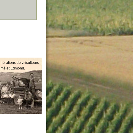
érations de viticulteurs 
 Aimé et Edmond.