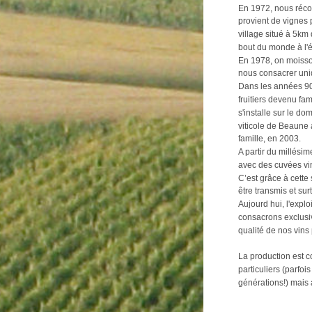
En 1972, nous récol
provient de vignes p
village situé à 5km d
bout du monde à l'
En 1978, on moisson
nous consacrer uniq
Dans les années 90
fruitiers devenu fam
s'installe sur le do
viticole de Beaune a
famille, en 2003.
A partir du millési
avec des cuvées vini
C’est grâce à cette 
être transmis et sur
Aujourd hui, l'expl
consacrons exclusive
qualité de nos vins 
La production est c
particuliers (parfois
générations!) mais 