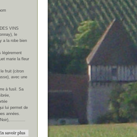
nom 
DES VINS
onnay), le 
 a la robe bien 
is légèrement 
et marie la fleur 
le fruit (citron 
sse), avec une 
re à fusil. Sa 
ibrée, 
rtée 
qui lui permet de 
ues années.
ir),.............