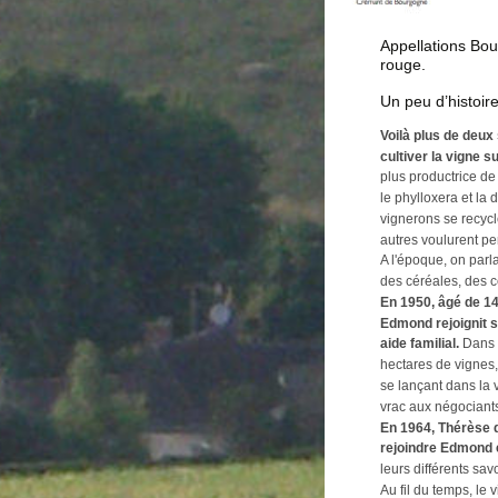
Appellations Bour
rouge.
Un peu d’histoire
Voilà plus de deux
cultiver la vigne su
plus productrice de 
le phylloxera et la 
vignerons se recycl
autres voulurent per
A l'époque, on parlai
des céréales, des c
En 1950, âgé de 14 
Edmond rejoignit s
aide familial. 
Dans 
hectares de vignes, 
se lançant dans la 
vrac aux négociants
En 1964, Thérèse q
rejoindre Edmond e
leurs différents savo
Au fil du temps, le 