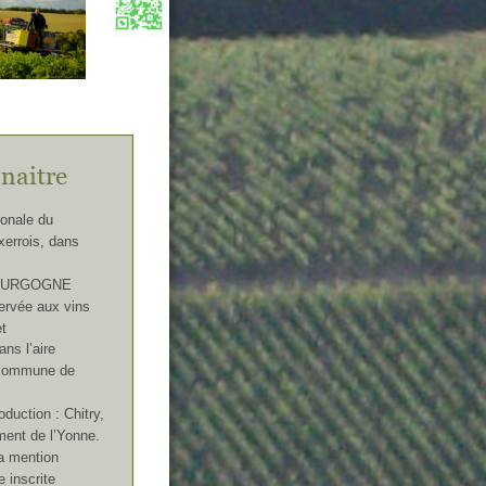
naitre
ionale du 
xerrois, dans 
 BOURGOGNE 
rvée aux vins 
t 
ns l’aire 
 commune de 
uction : Chitry, 
ment de l’Yonne.
la mention 
 inscrite 