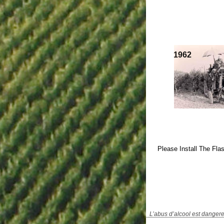
1962
Please Install The Fla
L’abus d’alcool est dangere