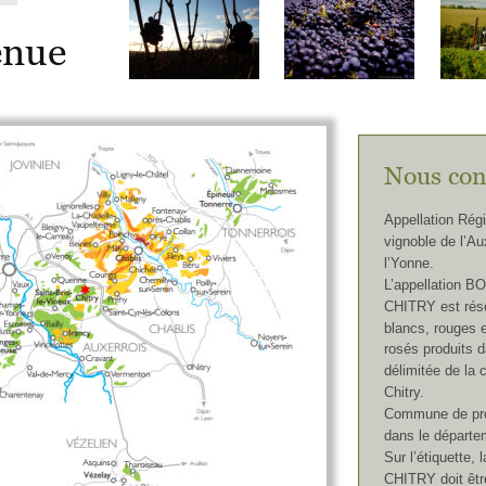
nue 
Nous con
Appellation Rég
vignoble de l’Au
l’Yonne.
L’appellation
CHITRY est rése
blancs, rouges e
rosés produits da
délimitée de la
Chitry.
Commune de prod
dans le départe
Sur l’étiquette, 
CHITRY doit être