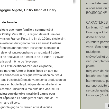
immédiatement 
au-dessous du 
gogne Aligoté, Chitry blanc et Chitry 
BOURGOGNE.
..de famille.
CARACTÈRES 
En blanc (Chard
 siècle que notre famille a commencé à 
Bourgogne Chitry
r Chitry.
 Vers 1850, la région devient une des 
dorée et riche 
vins en France. Puis, à la fin du 19ème siècle vint 
en reflets parfo
dévastation du vignoble qui s en suivit. Certains 
verts. Son bouqu
èrent en abandonnant les vignes alors que d 
(aubépine, 
sister et tout reconstruire en repartant à zéro.
chèvrefeuille) et 
t de " polyculture ", en plus de la vigne, il y avait 
vert, pamplemou
erises et même de l'élevage. 
pointe 
ans et le certificat d'études en poche, 
es parents Aimé et Marie-Rose en tant qu 
fréquente de pier
les années 60, alors que l'exploitation couvre 4 
bouche est équil
tous trois décidèrent de valoriser la production en 
harmonieuse, po
vente en bouteille plutôt que de vendre le vin en 
par une acidité 
 comme  faisaient la majorité des viticulteurs.
se garder quelq
uitta son vignoble natal de Beaune pour 
En rouge (Pinot No
t l'épouser. 
Ils partagèrent ainsi leur vie...et 
ir-faire viticole.
vignoble gagna du terrain et se diversifia.